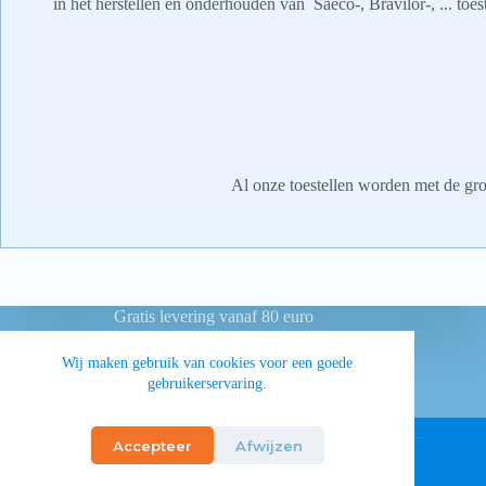
in het herstellen en onderhouden van Saeco-, Bravilor-, ... toes
Al onze toestellen worden met de groo
Gratis levering vanaf 80 euro
Betaling achteraf voor overheidsinstellingen
Wij maken gebruik van cookies voor een goede
gebruikerservaring.
Privacy
Algemene voorwaarden
Accepteer
Afwijzen
© 2026 • Koffie Torenhof nv • BE0447.525.633