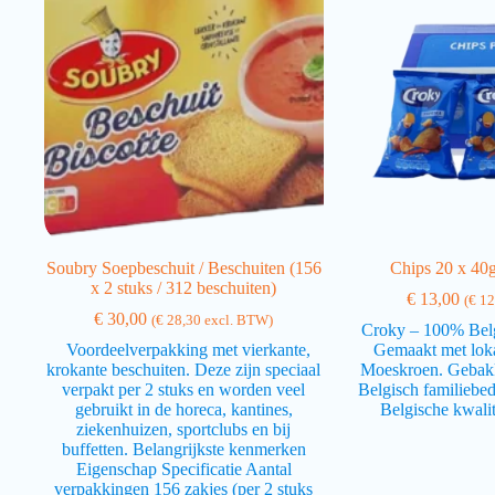
Soubry Soepbeschuit / Beschuiten (156
Chips 20 x 40
x 2 stuks / 312 beschuiten)
€
13,00
(
€
12
€
30,00
(
€
28,30
excl. BTW)
Croky – 100% Bel
Voordeelverpakking met vierkante,
Gemaakt met loka
krokante beschuiten. Deze zijn speciaal
Moeskroen. Gebakk
verpakt per 2 stuks en worden veel
Belgisch familiebed
gebruikt in de horeca, kantines,
Belgische kwalit
ziekenhuizen, sportclubs en bij
buffetten. Belangrijkste kenmerken
Eigenschap Specificatie Aantal
verpakkingen 156 zakjes (per 2 stuks