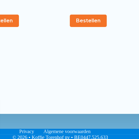
ellen
Bestellen
Privacy
Algemene voorwaarden
© 2026 • Koffie Torenhof nv • BE0447.525.633