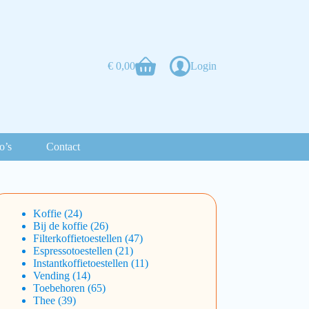
€
0,00
Login
o’s
Contact
Koffie
24
Bij de koffie
26
Filterkoffietoestellen
47
Espressotoestellen
21
Instantkoffietoestellen
11
Vending
14
Toebehoren
65
Thee
39