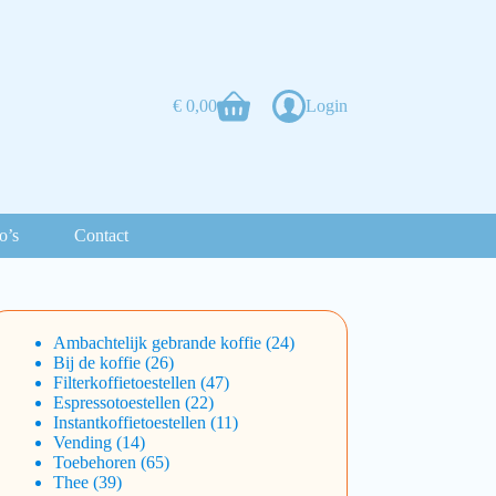
€
0,00
Login
o’s
Contact
Ambachtelijk gebrande koffie
24
Bij de koffie
26
Filterkoffietoestellen
47
Espressotoestellen
22
Instantkoffietoestellen
11
Vending
14
Toebehoren
65
Thee
39