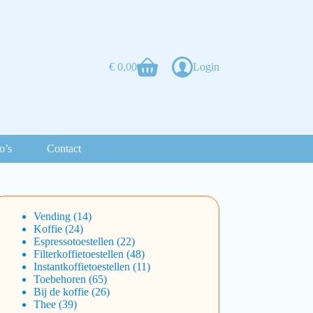
€
0,00
Login
o’s
Contact
Vending
14
Koffie
24
Espressotoestellen
22
Filterkoffietoestellen
48
Instantkoffietoestellen
11
Toebehoren
65
Bij de koffie
26
Thee
39