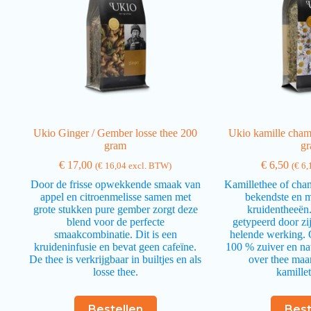
Ukio Ginger / Gember losse thee 200
Ukio kamille cham
gram
g
€
17,00
€
6,50
(
€
16,04
excl. BTW)
(
€
6,
Door de frisse opwekkende smaak van
Kamillethee of cha
appel en citroenmelisse samen met
bekendste en 
grote stukken pure gember zorgt deze
kruidentheeën
blend voor de perfecte
getypeerd door zi
smaakcombinatie. Dit is een
helende werking. 
kruideninfusie en bevat geen cafeïne.
100 % zuiver en na
De thee is verkrijgbaar in builtjes en als
over thee maa
losse thee.
kamille
Bestellen
Best