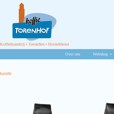
Koffiebranderij • Toestellen • Hersteldienst
Over ons
Webshop
kamille