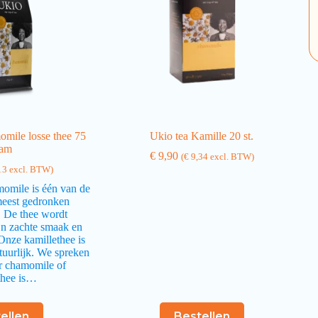
omile losse thee 75
Ukio tea Kamille 20 st.
ram
€
9,90
(
€
9,34
excl. BTW)
13
excl. BTW)
momile is één van de
meest gedronken
. De thee wordt
jn zachte smaak en
Onze kamillethee is
tuurlijk. We spreken
r chamomile of
thee is…
ellen
Bestellen