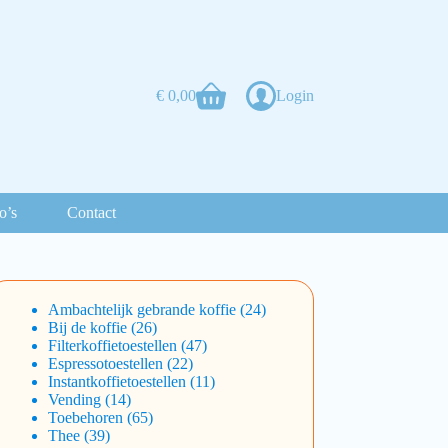
€
0,00
Login
o’s
Contact
Ambachtelijk gebrande koffie
24
Bij de koffie
26
Filterkoffietoestellen
47
Espressotoestellen
22
Instantkoffietoestellen
11
Vending
14
Toebehoren
65
Thee
39