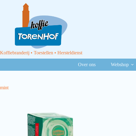
Koffiebranderij • Toestellen • Hersteldienst
Over ons
Webshop
mint