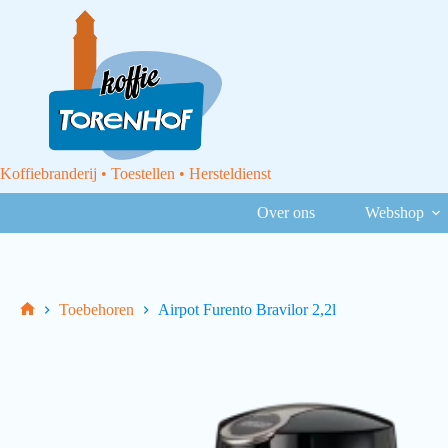
Koffiebranderij • Toestellen • Hersteldienst
Over ons
Webshop
Toebehoren
Airpot Furento Bravilor 2,2l