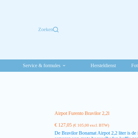
Zoeken
Service & formules
Hersteldienst
Fot
Airpot Furento Bravilor 2,2l
€
127,05
(
€
105,00
excl. BTW)
De Bravilor Bonamat Airpot 2,2 liter is d