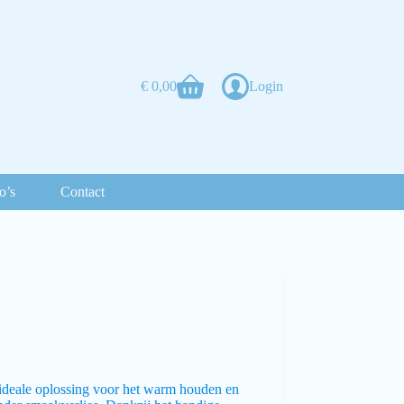
€
0,00
Login
o’s
Contact
e ideale oplossing voor het warm houden en