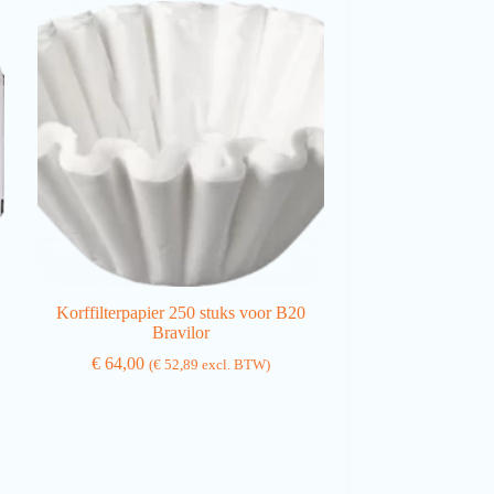
Korffilterpapier 250 stuks voor B20
Bravilor
€
64,00
(
€
52,89
excl. BTW)