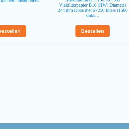
 kleinere huishoudens
Vlakfilterpapier B10 (HW) Diameter
244 mm Doos met 6×250 filters (1500
stuks…
Bestellen
Bestellen