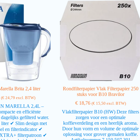
arella Brita 2,4 liter
Rondfilterpapier Vlak Filterpapier 250
stuks voor B10 Bravilor
(
€
24,79
excl. BTW)
€
18,76
(
€
15,50
excl. BTW)
N MARELLA 2,4L –
pacte en efficiënte
Vlakfilterpapier B10 (HW) Deze filters
dagelijks gefilterd water.
zorgen voor een optimale
koffieverdeling en een heerlijk aroma.
liter ✔ Slim design met
Door hun vorm en volume de optimale
l en filterindicator ✔
oplossing voor grover gemalen koffie.
XTRA+ filterpatroon ✔
Artikelnummer 7.150.507.301