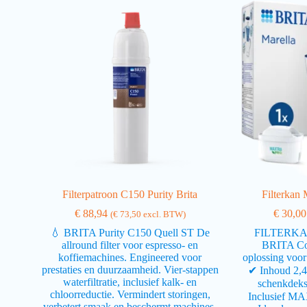
Filterpatroon C150 Purity Brita
Filterkan M
€
88,94
€
30,00
(
€
73,50
excl. BTW)
💧 BRITA Purity C150 Quell ST De
FILTERKA
allround filter voor espresso- en
BRITA Com
koffiemachines. Engineered voor
oplossing voor 
prestaties en duurzaamheid. Vier‑stappen
✔ Inhoud 2,4 
waterfiltratie, inclusief kalk- en
schenkdekse
chloorreductie. Vermindert storingen,
Inclusief MA
verbetert smaak en beschermt machines.