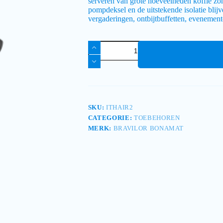
serveren van grote hoeveelheden koffie zo
pompdeksel en de uitstekende isolatie blij
vergaderingen, ontbijtbuffetten, evenement
SKU:
ITHAIR2
CATEGORIE:
TOEBEHOREN
MERK:
BRAVILOR BONAMAT