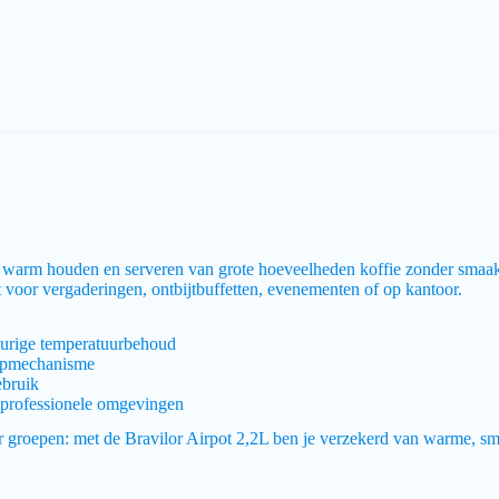
het warm houden en serveren van grote hoeveelheden koffie zonder smaa
t voor vergaderingen, ontbijtbuffetten, evenementen of op kantoor.
urige temperatuurbehoud
ompmechanisme
ebruik
 professionele omgevingen
or groepen: met de Bravilor Airpot 2,2L ben je verzekerd van warme, s