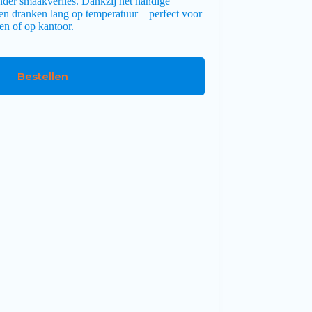
nder smaakverlies. Dankzij het handige
ven dranken lang op temperatuur – perfect voor
en of op kantoor.
Bestellen