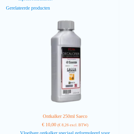
Gerelateerde producten
Ontkalker 250ml Saeco
€
10,00
(
€
8,26
excl. BTW)
Vloeibare ontkalker speciaal geformuleerd voor