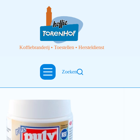
Koffiebranderij • Toestellen • Hersteldienst
Zoeken
Toebehoren
Espresso Cleaner tabletten 60 x 1g PULY