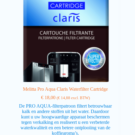
Melitta Pro Aqua Claris Waterfilter Cartridge
€
18,00
(
€
14,88
excl. BTW)
De PRO AQUA-filterpatroon filtert betrouwbaar
kalk en andere stoffen uit het water. Daardoor
kunt u uw hoogwaardige apparaat beschermen
tegen verkalking en realiseert u een verbeterde
waterkwaliteit en een betere ontplooiing van de
koffiearoma’s.