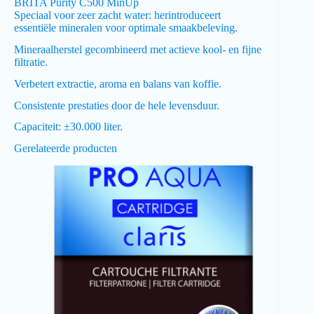
BRITA Purity C500 MinUp
Speciaal voor zeer zacht water: herintroduceert
essentiële mineralen voor optimale smaakbeleving.
Mineraalherstel gecombineerd met actieve kool- en fijne
filtratie.
Verbetert extractie, aroma en balans van koffie.
Consistente prestaties door de hele levensduur.
Capaciteit: ±30.000 liter.
Gerelateerde producten