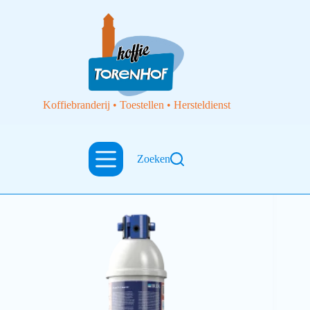
Koffiebranderij • Toestellen • Hersteldienst
Zoeken
Toebehoren
Filterpatroon C500 Purity Brita