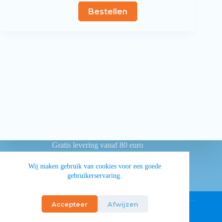
Bestellen
Gratis levering vanaf 80 euro
Betaling achteraf voor overheidsinstellingen
Wij maken gebruik van cookies voor een goede
gebruikerservaring.
Privacy
Algemene voorwaarden
Accepteer
Afwijzen
© 2026 • Koffie Torenhof nv • BE0447.525.633