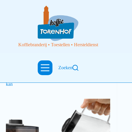
Koffiebranderij • Toestellen • Hersteldienst
Zoeken
Toebehoren
KOFFIEKAN A14 AROMAFRESH II Melitta glazen
kan