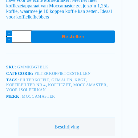
have voor de echte koffiedrinker! Met het filter
koffiezetapparaat van Moccamaster zet je zo’n 1,25L
koffie, waarmee je 10 koppen koffie kan zetten. Ideaal
voor koffieliefhebbers
Bestellen
SKU:
GMMKBGTBLK
CATEGORIE:
FILTERKOFFIETOESTELLEN
TAGS:
FILTERKOFFIE
,
GEMALEN
,
KBGT
,
KOFFIEFILTER NR.4
,
KOFFIEZET
,
MOCCAMASTER
,
VOOR ISOLEERKAN
MERK:
MOCCAMASTER
Beschrijving