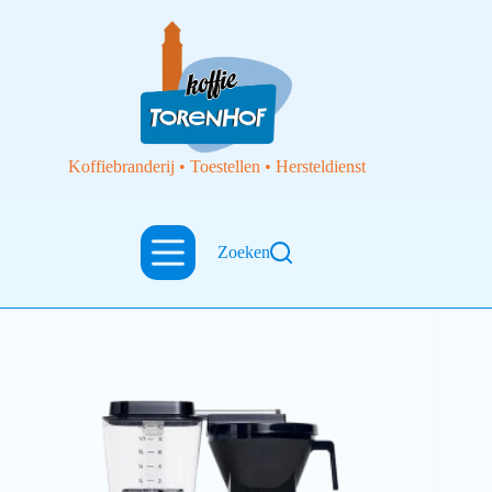
Koffiebranderij • Toestellen • Hersteldienst
Zoeken
Filterkoffietoestellen
Koffiezet black met isoleerkan KBGT Moccamaster