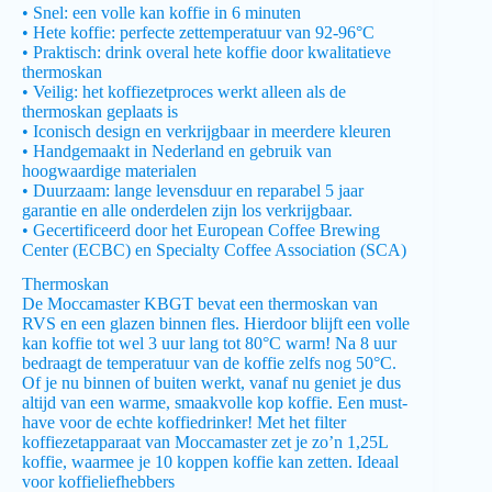
• Snel: een volle kan koffie in 6 minuten
• Hete koffie: perfecte zettemperatuur van 92-96°C
• Praktisch: drink overal hete koffie door kwalitatieve
thermoskan
• Veilig: het koffiezetproces werkt alleen als de
thermoskan geplaats is
• Iconisch design en verkrijgbaar in meerdere kleuren
• Handgemaakt in Nederland en gebruik van
hoogwaardige materialen
• Duurzaam: lange levensduur en reparabel 5 jaar
garantie en alle onderdelen zijn los verkrijgbaar.
• Gecertificeerd door het European Coffee Brewing
Center (ECBC) en Specialty Coffee Association (SCA)
Thermoskan
De Moccamaster KBGT bevat een thermoskan van
RVS en een glazen binnen fles. Hierdoor blijft een volle
kan koffie tot wel 3 uur lang tot 80°C warm! Na 8 uur
bedraagt de temperatuur van de koffie zelfs nog 50°C.
Of je nu binnen of buiten werkt, vanaf nu geniet je dus
altijd van een warme, smaakvolle kop koffie. Een must-
have voor de echte koffiedrinker! Met het filter
koffiezetapparaat van Moccamaster zet je zo’n 1,25L
koffie, waarmee je 10 koppen koffie kan zetten. Ideaal
voor koffieliefhebbers