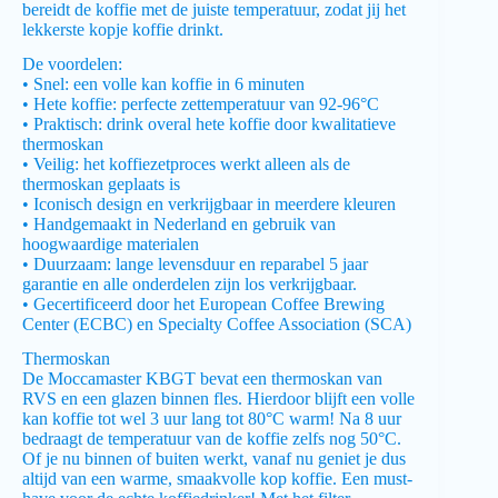
bereidt de koffie met de juiste temperatuur, zodat jij het
lekkerste kopje koffie drinkt.
De voordelen:
• Snel: een volle kan koffie in 6 minuten
• Hete koffie: perfecte zettemperatuur van 92-96°C
• Praktisch: drink overal hete koffie door kwalitatieve
thermoskan
• Veilig: het koffiezetproces werkt alleen als de
thermoskan geplaats is
• Iconisch design en verkrijgbaar in meerdere kleuren
• Handgemaakt in Nederland en gebruik van
hoogwaardige materialen
• Duurzaam: lange levensduur en reparabel 5 jaar
garantie en alle onderdelen zijn los verkrijgbaar.
• Gecertificeerd door het European Coffee Brewing
Center (ECBC) en Specialty Coffee Association (SCA)
Thermoskan
De Moccamaster KBGT bevat een thermoskan van
RVS en een glazen binnen fles. Hierdoor blijft een volle
kan koffie tot wel 3 uur lang tot 80°C warm! Na 8 uur
bedraagt de temperatuur van de koffie zelfs nog 50°C.
Of je nu binnen of buiten werkt, vanaf nu geniet je dus
altijd van een warme, smaakvolle kop koffie. Een must-