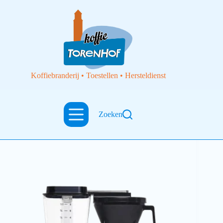
Koffiebranderij • Toestellen • Hersteldienst
Zoeken
Filterkoffietoestellen
Koffiezet matt silver KBG Select Moccamaster