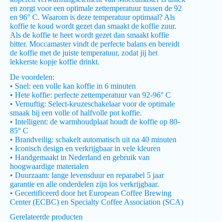
en zorgt voor een optimale zettemperatuur tussen de 92
en 96° C. Waarom is deze temperatuur optimaal? Als
koffie te koud wordt gezet dan smaakt de koffie zuur.
Als de koffie te heet wordt gezet dan smaakt koffie
bitter. Moccamaster vindt de perfecte balans en bereidt
de koffie met de juiste temperatuur, zodat jij het
lekkerste kopje koffie drinkt.
De voordelen:
• Snel: een volle kan koffie in 6 minuten
• Hete koffie: perfecte zettemperatuur van 92-96° C
• Vernuftig: Select-keuzeschakelaar voor de optimale
smaak bij een volle of halfvolle pot koffie.
• Intelligent: de warmhoudplaat houdt de koffie op 80-
85° C
• Brandveilig: schakelt automatisch uit na 40 minuten
• Iconisch design en verkrijgbaar in vele kleuren
• Handgemaakt in Nederland en gebruik van
hoogwaardige materialen
• Duurzaam: lange levensduur en reparabel 5 jaar
garantie en alle onderdelen zijn los verkrijgbaar.
• Gecertificeerd door het European Coffee Brewing
Center (ECBC) en Specialty Coffee Association (SCA)
Gerelateerde producten