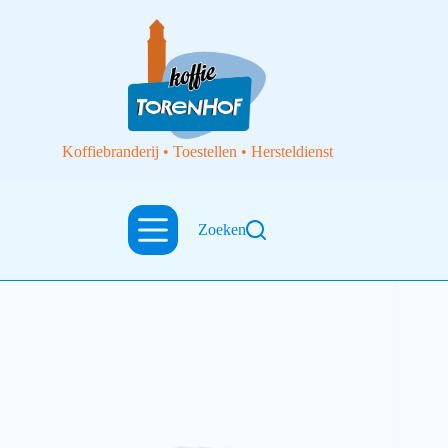
Koffiebranderij • Toestellen • Hersteldienst
Zoeken
Toebehoren
Korffilterpapier 90/250mm 1000 stuks