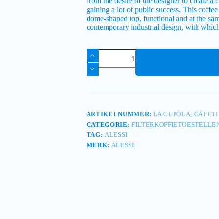
from the desire of the designer to create a 
gaining a lot of public success. This coffee
dome-shaped top, functional and at the same
contemporary industrial design, with which
ARTIKELNUMMER:
LA CUPOLA, CAFETI
CATEGORIE:
FILTERKOFFIETOESTELLE
TAG:
ALESSI
MERK:
ALESSI