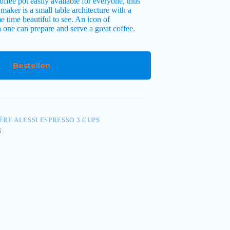
coffee pot easily available for everyone, thus
 maker is a small table architecture with a
 time beautiful to see. An icon of
 one can prepare and serve a great coffee.
Bestellen
ÈRE ALESSI ESPRESSO 3 CUPS
N