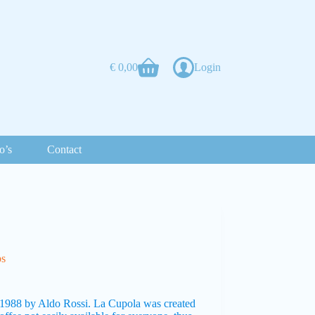
€
0,00
Login
o’s
Contact
ps
 1988 by Aldo Rossi. La Cupola was created