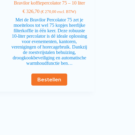
Bravilor koffiepercolator 75 – 10 liter
€
326,70
(
€
270,00
excl. BTW)
e
Met de Bravilor Percolator 75 zet je
moeiteloos tot wel 75 kopjes heerlijke
filterkoffie in één keer. Deze robuuste
10-liter percolator is dé ideale oplossing
n
voor evenementen, kantoren,
verenigingen of horecagebruik. Dankzij
de roestvrijstalen behuizing,
droogkookbeveiliging en automatische
warmhoudfunctie ben…
Bestellen