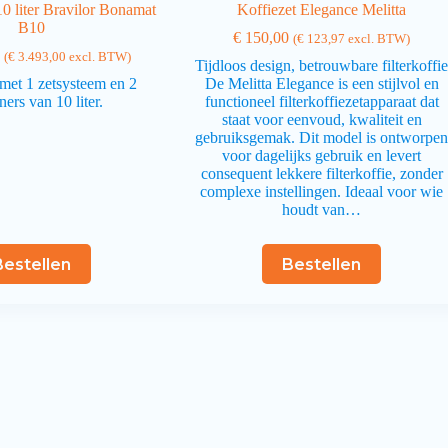
10 liter Bravilor Bonamat
Koffiezet Elegance Melitta
B10
€
150,00
(
€
123,97
excl. BTW)
3
(
€
3.493,00
excl. BTW)
Tijdloos design, betrouwbare filterkoffi
met 1 zetsysteem en 2
De Melitta Elegance is een stijlvol en
ners van 10 liter.
functioneel filterkoffiezetapparaat dat
staat voor eenvoud, kwaliteit en
gebruiksgemak. Dit model is ontworpe
voor dagelijks gebruik en levert
consequent lekkere filterkoffie, zonder
complexe instellingen. Ideaal voor wie
houdt van…
Bestellen
Bestellen