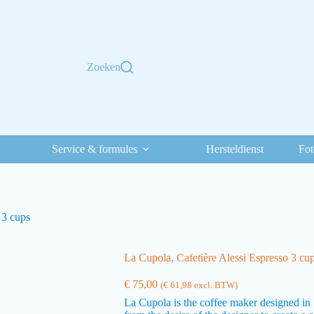
Zoeken
Service & formules
Hersteldienst
Fot
 3 cups
La Cupola, Cafetière Alessi Espresso 3 cu
€
75,00
(
€
61,98
excl. BTW)
La Cupola is the coffee maker designed in