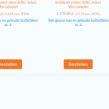
ished silver KBG Select
Koffiezet yellow KBG Select
occamaster
Moccamaster
€
270,00
(
€
214,88
excl. BTW)
(
€
223,14
excl. BTW)
 en gebruikt koffiefilters
Met glazen kan en gebruikt koffiefilters
nr. 4
nr. 4
Bestellen
Bestellen