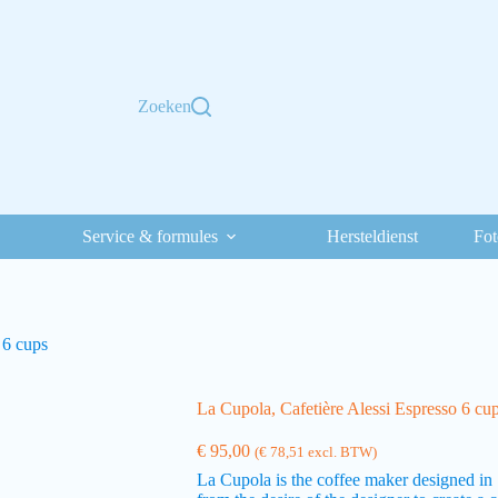
Zoeken
Service & formules
Hersteldienst
Fot
 6 cups
La Cupola, Cafetière Alessi Espresso 6 cu
€
95,00
(
€
78,51
excl. BTW)
La Cupola is the coffee maker designed in