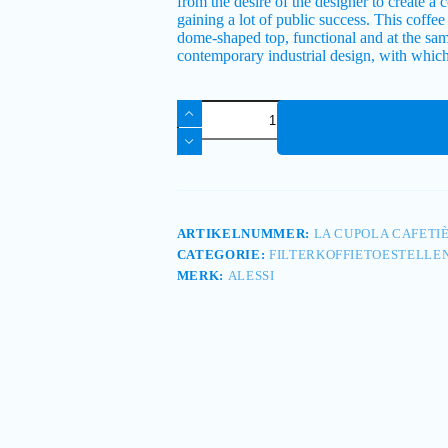
from the desire of the designer to create a 
gaining a lot of public success. This coffee
dome-shaped top, functional and at the same
contemporary industrial design, with which
ARTIKELNUMMER:
LA CUPOLA CAFETIÈ
CATEGORIE:
FILTERKOFFIETOESTELLE
MERK:
ALESSI