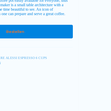
coffee pot easily available for everyone, thus
 maker is a small table architecture with a
 time beautiful to see. An icon of
 one can prepare and serve a great coffee.
Bestellen
RE ALESSI ESPRESSO 6 CUPS
N