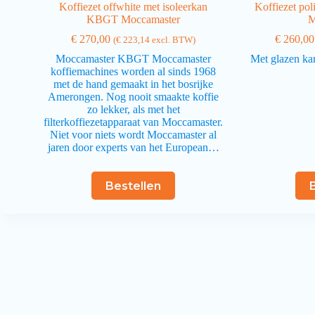
Koffiezet offwhite met isoleerkan
Koffiezet pol
KBGT Moccamaster
M
€
270,00
€
260,00
(
€
223,14
excl. BTW)
Moccamaster KBGT Moccamaster
Met glazen kan
koffiemachines worden al sinds 1968
met de hand gemaakt in het bosrijke
Amerongen. Nog nooit smaakte koffie
zo lekker, als met het
filterkoffiezetapparaat van Moccamaster.
Niet voor niets wordt Moccamaster al
jaren door experts van het European…
Bestellen