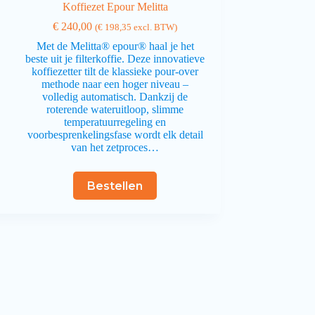
Koffiezet Epour Melitta
€
240,00
(
€
198,35
excl. BTW)
Met de Melitta® epour® haal je het
beste uit je filterkoffie. Deze innovatieve
koffiezetter tilt de klassieke pour-over
methode naar een hoger niveau –
volledig automatisch. Dankzij de
roterende wateruitloop, slimme
temperatuurregeling en
voorbesprenkelingsfase wordt elk detail
van het zetproces…
Bestellen