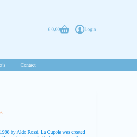
€
0,00
Login
o’s
Contact
ps
 1988 by Aldo Rossi. La Cupola was created