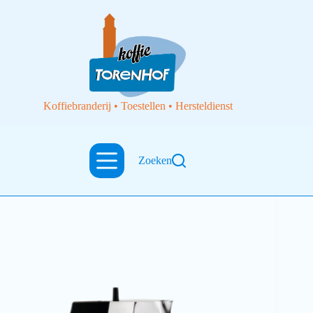
Koffiebranderij • Toestellen • Hersteldienst
Zoeken
Filterkoffietoestellen
Ossidiana, cafetière Alessi espresso 3 cups