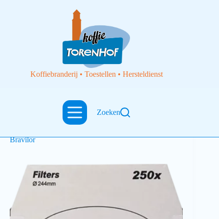
Koffiebranderij • Toestellen • Hersteldienst
Zoeken
Toebehoren
Rondfilterpapier Vlak Filterpapier 250 stuks voor B10
Bravilor