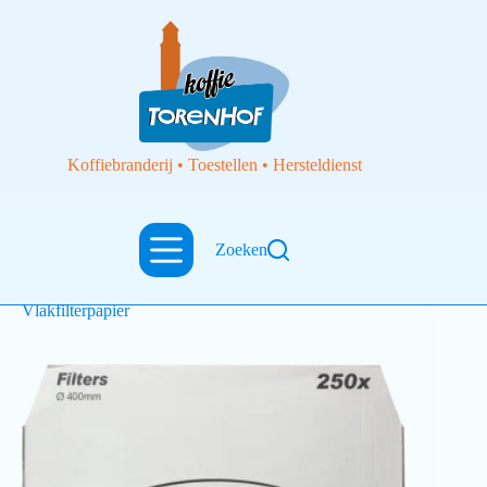
Koffiebranderij • Toestellen • Hersteldienst
Zoeken
Toebehoren
Rondfilterpapier 250 stuks voor B40 Bravilor
Vlakfilterpapier