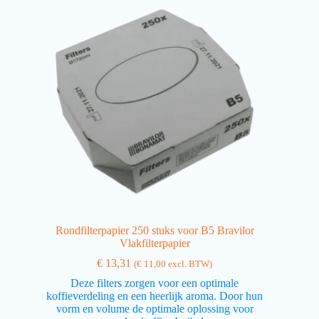
Rondfilterpapier 250 stuks voor B5 Bravilor
Vlakfilterpapier
€
13,31
(
€
11,00
excl. BTW)
Deze filters zorgen voor een optimale
koffieverdeling en een heerlijk aroma. Door hun
vorm en volume de optimale oplossing voor