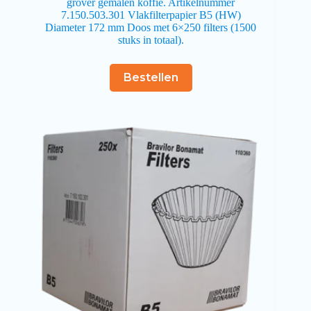
grover gemalen koffie. Artikelnummer
7.150.503.301 Vlakfilterpapier B5 (HW)
Diameter 172 mm Doos met 6×250 filters (1500
stuks in totaal).
Bestellen