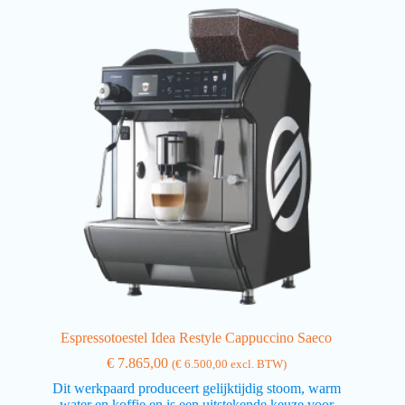
Espressotoestel Idea Restyle Cappuccino Saeco
€
7.865,00
(
€
6.500,00
excl. BTW)
Dit werkpaard produceert gelijktijdig stoom, warm
water en koffie en is een uitstekende keuze voor