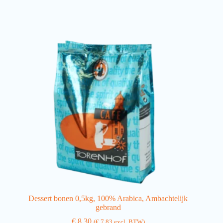
Dessert bonen 0,5kg, 100% Arabica, Ambachtelijk
gebrand
€
8,30
(
€
7,83
excl. BTW)