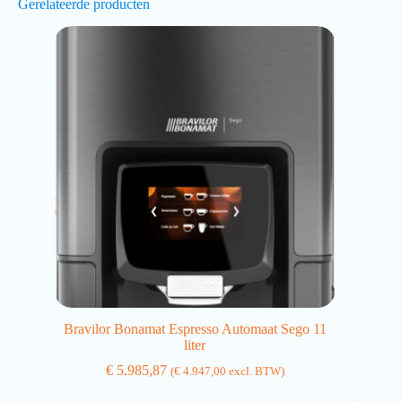
Gerelateerde producten
Bravilor Bonamat Espresso Automaat Sego 11
liter
€
5.985,87
(
€
4.947,00
excl. BTW)