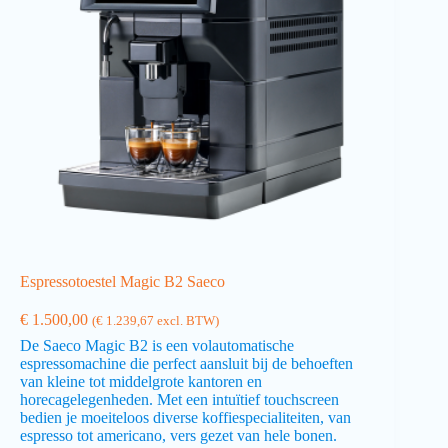
Espressotoestel Magic B2 Saeco
€
1.500,00
(
€
1.239,67
excl. BTW)
De Saeco Magic B2 is een volautomatische
espressomachine die perfect aansluit bij de behoeften
van kleine tot middelgrote kantoren en
horecagelegenheden. Met een intuïtief touchscreen
bedien je moeiteloos diverse koffiespecialiteiten, van
espresso tot americano, vers gezet van hele bonen.