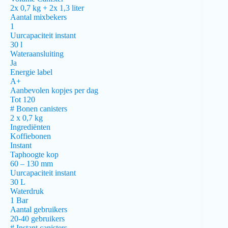
2x 0,7 kg + 2x 1,3 liter
Aantal mixbekers
1
Uurcapaciteit instant
30 l
Wateraansluiting
Ja
Energie label
A+
Aanbevolen kopjes per dag
Tot 120
# Bonen canisters
2 x 0,7 kg
Ingrediënten
Koffiebonen
Instant
Taphoogte kop
60 – 130 mm
Uurcapaciteit instant
30 L
Waterdruk
1 Bar
Aantal gebruikers
20-40 gebruikers
# Instant canisters