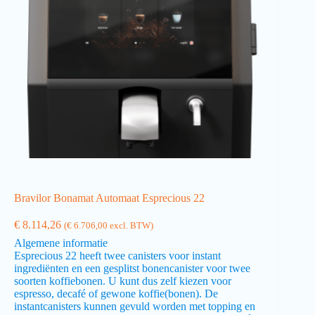
Bravilor Bonamat Automaat Esprecious 22
€
8.114,26
(
€
6.706,00
excl. BTW)
Algemene informatie
Esprecious 22 heeft twee canisters voor instant
ingrediënten en een gesplitst bonencanister voor twee
soorten koffiebonen. U kunt dus zelf kiezen voor
espresso, decafé of gewone koffie(bonen). De
instantcanisters kunnen gevuld worden met topping en