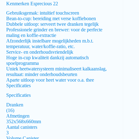
Kenmerken Esprecious 22
Gebruiksgemak: intuïtief touchscreen
Bean-to-cup: bereiding met verse koffiebonen
Dubbele uitloop: serveert twee dranken tegelijk
Professionele grinder en brewer: voor de perfecte
maling en koffie-extractie
Afzonderlijk instelbare mogelijkheden m.b.t.
temperatuur, water/koffie-ratio, etc.
Service- en onderhoudsvriendelijk
Hoge in-cup kwaliteit dankzij automatisch
spoelprogramma
Uniek heetwatersysteem minimaliseert kalkaanslag,
resultaat: minder onderhoudsbeurten
Aparte uitloop voor heet water voor o.a. thee
Specificaties
Specificaties
Dranken
(16)
Afmetingen
352x568x660mm
Aantal canisters
3
Volume Canister