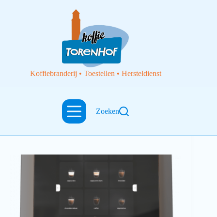
Koffiebranderij • Toestellen • Hersteldienst
Zoeken
Espressotoestellen
Bravilor Bonamat Automaat Esprecious 22