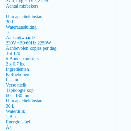
2x 0,7 kg + 1x 3,2 liter
Aantal mixbekers
1
Uurcapaciteit instant
30 l
Wateraansluiting
Ja
Aansluitwaarde
230V~ 50/60Hz 2250W
Aanbevolen kopjes per dag
Tot 120
# Bonen canisters
2 x 0,7 kg
Ingrediënten
Koffiebonen
Instant
Verse melk
Taphoogte kop
60 – 130 mm
Uurcapaciteit instant
30 L
Waterdruk
1 Bar
Energie label
A+