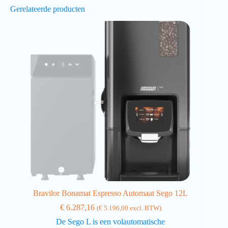
Gerelateerde producten
Bravilor Bonamat Espresso Automaat Sego 12L
€
6.287,16
(
€
5.196,00
excl. BTW)
De Sego L is een volautomatische