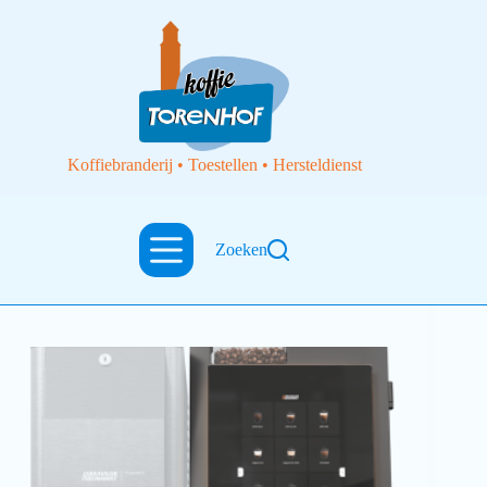
Koffiebranderij • Toestellen • Hersteldienst
Zoeken
Espressotoestellen
Bravilor Bonamat Automaat Esprecious 21L