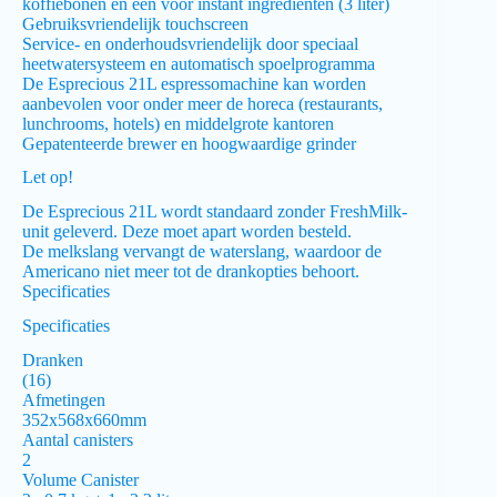
koffiebonen en één voor instant ingrediënten (3 liter)
Gebruiksvriendelijk touchscreen
Service- en onderhoudsvriendelijk door speciaal
heetwatersysteem en automatisch spoelprogramma
De Esprecious 21L espressomachine kan worden
aanbevolen voor onder meer de horeca (restaurants,
lunchrooms, hotels) en middelgrote kantoren
Gepatenteerde brewer en hoogwaardige grinder
Let op!
De Esprecious 21L wordt standaard zonder FreshMilk-
unit geleverd. Deze moet apart worden besteld.
De melkslang vervangt de waterslang, waardoor de
Americano niet meer tot de drankopties behoort.
Specificaties
Specificaties
Dranken
(16)
Afmetingen
352x568x660mm
Aantal canisters
2
Volume Canister