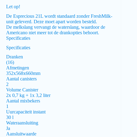
Let op!
De Esprecious 21L wordt standaard zonder FreshMilk-
unit geleverd. Deze moet apart worden besteld.
De melkslang vervangt de waterslang, waardoor de
Americano niet meer tot de drankopties behoort.
Specificaties
Specificaties
Dranken
(16)
Afmetingen
352x568x660mm
Aantal canisters
2
Volume Canister
2x 0,7 kg + 1x 3,2 liter
Aantal mixbekers
1
Uurcapaciteit instant
30 l
Wateraansluiting
Ja
Aansluitwaarde