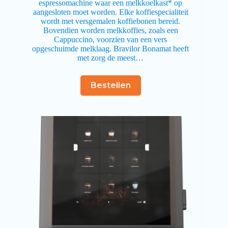
espressomachine waar een melkkoelkast* op
aangesloten moet worden. Elke koffiespecialiteit
wordt met versgemalen koffiebonen bereid.
Bovendien worden melkkoffies, zoals een
Cappuccino, voorzien van een vers
opgeschuimde melklaag. Bravilor Bonamat heeft
met zorg de meest…
Bestellen