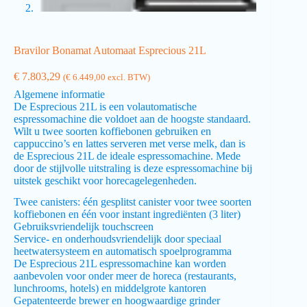
Bravilor Bonamat Automaat Esprecious 21L
€
7.803,29
(
€
6.449,00
excl. BTW)
Algemene informatie
De Esprecious 21L is een volautomatische
espressomachine die voldoet aan de hoogste standaard.
Wilt u twee soorten koffiebonen gebruiken en
cappuccino’s en lattes serveren met verse melk, dan is
de Esprecious 21L de ideale espressomachine. Mede
door de stijlvolle uitstraling is deze espressomachine bij
uitstek geschikt voor horecagelegenheden.
Twee canisters: één gesplitst canister voor twee soorten
koffiebonen en één voor instant ingrediënten (3 liter)
Gebruiksvriendelijk touchscreen
Service- en onderhoudsvriendelijk door speciaal
heetwatersysteem en automatisch spoelprogramma
De Esprecious 21L espressomachine kan worden
aanbevolen voor onder meer de horeca (restaurants,
lunchrooms, hotels) en middelgrote kantoren
Gepatenteerde brewer en hoogwaardige grinder