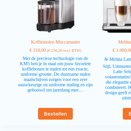
Koffiemolen Moccamaster
Melitta
€
310,00
€
1.000,0
(
€
256,20
excl. BTW)
Met de precieze technologie van de
☕ Melitta Latt
KM5 ben je in staat om jouw favoriete
Stijl, Uitmunte
koffiebonen te malen tot een exacte,
Latte Sele
uniforme grootte. De duurzame stalen
volautomatisc
maalschijven zorgen voor een zeer
die elegantie 
nauwkeurige en uniforme maling en zijn
combineert. H
gebouwd om jarenlang mee…
design geeft 
uitst
Bestellen