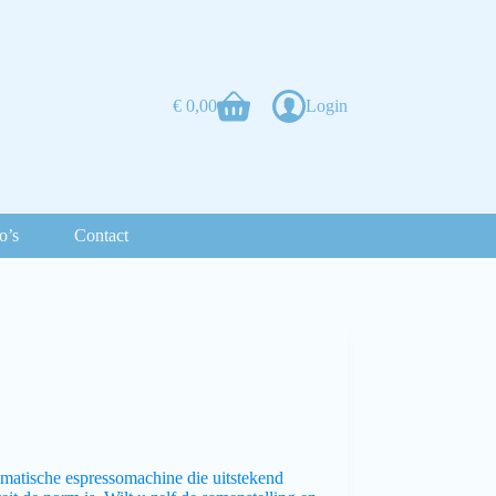
€
0,00
Login
o’s
Contact
omatische espressomachine die uitstekend