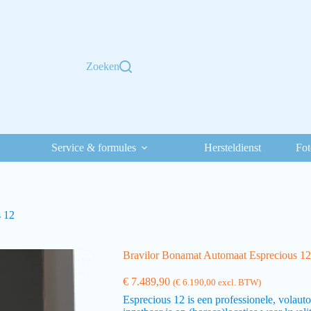
Zoeken
Service & formules
Hersteldienst
Fot
s 12
Bravilor Bonamat Automaat Esprecious 12
€
7.489,90
(
€
6.190,00
excl. BTW)
Esprecious 12 is een professionele, volaut