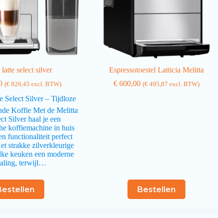
 latte select silver
Espressotoestel Latticia Melitta
0
€
600,00
(
€
826,45
excl. BTW)
(
€
495,87
excl. BTW)
e Select Silver – Tijdloze
nde Koffie Met de Melitta
ct Silver haal je een
he koffiemachine in huis
en functionaliteit perfect
et strakke zilverkleurige
elke keuken een moderne
raling, terwijl…
Bestellen
Bestellen