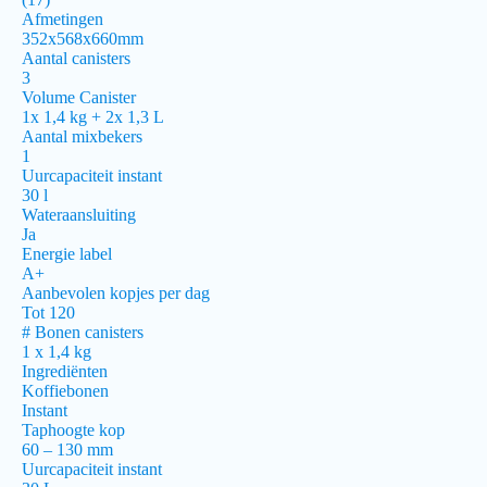
Afmetingen
352x568x660mm
Aantal canisters
3
Volume Canister
1x 1,4 kg + 2x 1,3 L
Aantal mixbekers
1
Uurcapaciteit instant
30 l
Wateraansluiting
Ja
Energie label
A+
Aanbevolen kopjes per dag
Tot 120
# Bonen canisters
1 x 1,4 kg
Ingrediënten
Koffiebonen
Instant
Taphoogte kop
60 – 130 mm
Uurcapaciteit instant