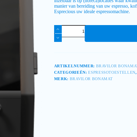
inzetbaar is op (horeca)locaties waar kwalit
manier van bereiding van uw espresso, kof
Esprecious uw ideale espressomachine.
ARTIKELNUMMER:
BRAVILOR BONAMAT
CATEGORIEËN:
ESPRESSOTOESTELLEN
MERK:
BRAVILOR BONAMAT