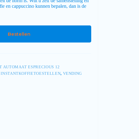
eit de norm is. Wilt u zelf de samenstelling en
fie en cappuccino kunnen bepalen, dan is de
Bestellen
 AUTOMAAT ESPRECIOUS 12
,
INSTANTKOFFIETOESTELLEN
,
VENDING