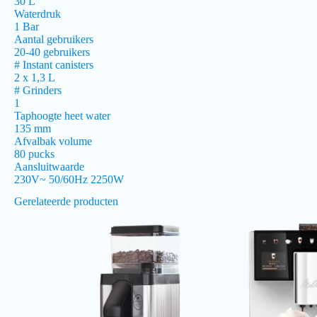
30 L
Waterdruk
1 Bar
Aantal gebruikers
20-40 gebruikers
# Instant canisters
2 x 1,3 L
# Grinders
1
Taphoogte heet water
135 mm
Afvalbak volume
80 pucks
Aansluitwaarde
230V~ 50/60Hz 2250W
Gerelateerde producten