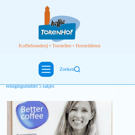
Koffiebranderij • Toestellen • Hersteldienst
Zoeken
Toebehoren
Clean Drop Cleaning Aid Coffee machine
reinigingsmiddel 5 zakjes