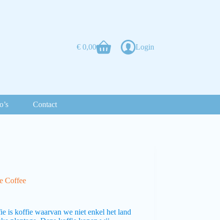
€
0,00
Login
o’s
Contact
e Coffee
fie is koffie waarvan we niet enkel het land