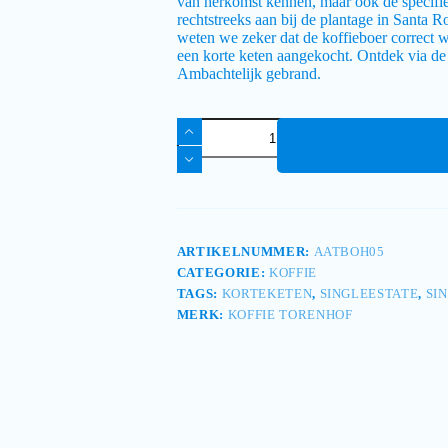
van herkomst kennen, maar ook de specifie
rechtstreeks aan bij de plantage in Santa 
weten we zeker dat de koffieboer correct w
een korte keten aangekocht. Ontdek via de
Ambachtelijk gebrand.
ARTIKELNUMMER:
AATBOH05
CATEGORIE:
KOFFIE
TAGS:
KORTEKETEN
,
SINGLEESTATE
,
SI
MERK:
KOFFIE TORENHOF