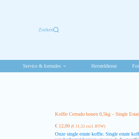
Zoeken
Service & formules
Hersteldienst
Fot
Koffie Cerrado bonen 0,5kg – Single Estat
€
12,00
(
€
11,32
excl. BTW)
Onze single estate koffie. Single estate kof