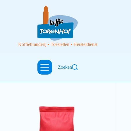
Koffiebranderij • Toestellen • Hersteldienst
Zoeken
Ambachtelijk gebrande koffie
Oploskoffie 250gr café Primo