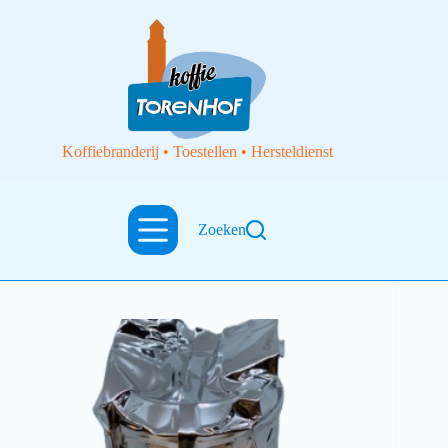
Koffiebranderij • Toestellen • Hersteldienst
Zoeken
Koffie
Opzetfilters 10 stuks met decafeïne koffie