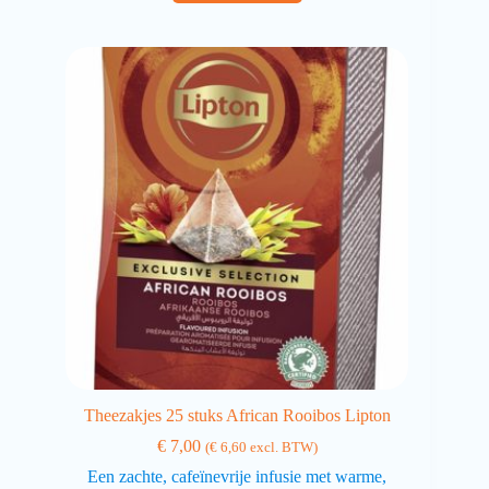
Theezakjes 25 stuks African Rooibos Lipton
€
7,00
(
€
6,60
excl. BTW)
Een zachte, cafeïnevrije infusie met warme,