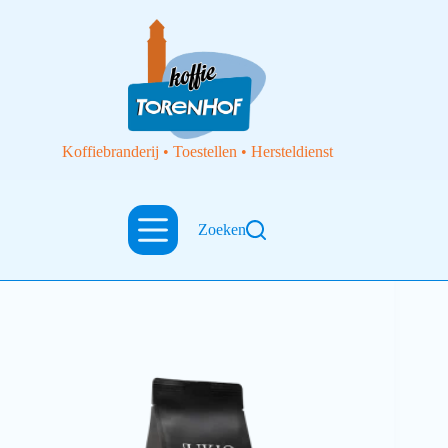
Koffiebranderij • Toestellen • Hersteldienst
Zoeken
Thee
Ukio Cocktail Maison losse thee 200 gram