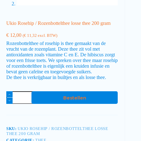
Ukio Rosehip / Rozenbottelthee losse thee 200 gram
€
12,00
(
€
11,32
excl. BTW)
Rozenbottelthee of rosehip is thee gemaakt van de
vrucht van de rozenplant. Deze thee zit vol met
antioxidanten zoals vitamine C en E. De hibiscus zorgt
voor een frisse toets. We spreken over thee maar rosehip
of rozenbottelthee is eigenlijk een kruiden infusie en
bevat geen cafeïne en toegevoegde suikers.
De thee is verkrijgbaar in builtjes en als losse thee.
Bestellen
SKU:
UKIO ROSEHIP / ROZENBOTTELTHEE LOSSE
THEE 200 GRAM
CATEGORIE:
THEE