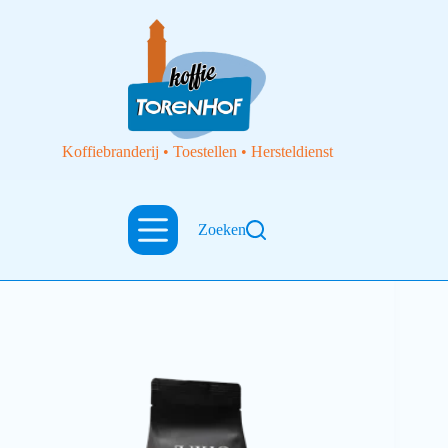
Koffiebranderij • Toestellen • Hersteldienst
Zoeken
Thee
Ukio Rosehip / Rozenbottelthee losse thee 200 gram