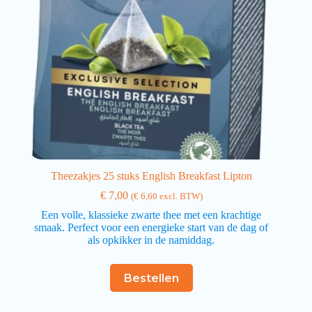
Theezakjes 25 stuks English Breakfast Lipton
€
7,00
(
€
6,60
excl. BTW)
Een volle, klassieke zwarte thee met een krachtige
smaak. Perfect voor een energieke start van de dag of
als opkikker in de namiddag.
Bestellen