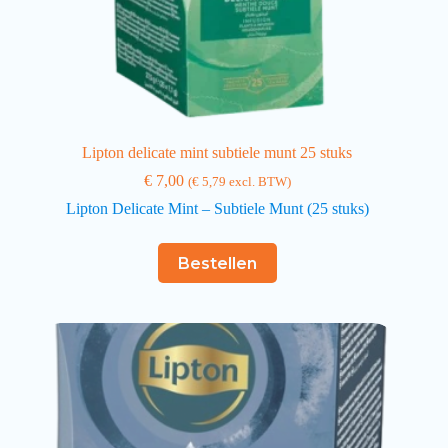
Lipton delicate mint subtiele munt 25 stuks
€
7,00
(
€
5,79
excl. BTW)
Lipton Delicate Mint – Subtiele Munt (25 stuks)
Bestellen