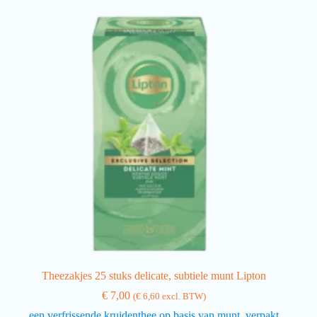
Theezakjes 25 stuks delicate, subtiele munt Lipton
€
7,00
(
€
6,60
excl. BTW)
een verfrissende kruidenthee op basis van munt, verpakt