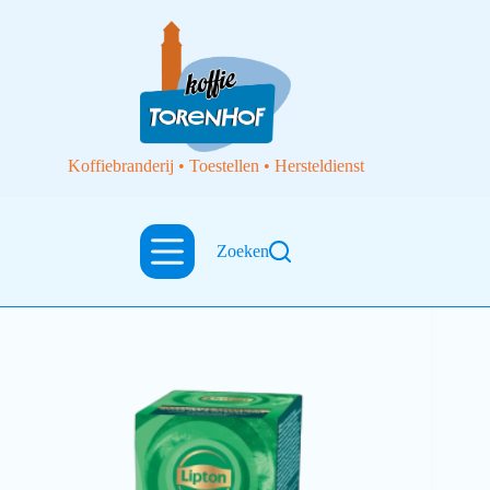
Koffiebranderij • Toestellen • Hersteldienst
Zoeken
Thee
Lipton exclusiv Green tea intense munt 25st