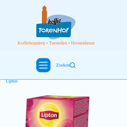
Koffiebranderij • Toestellen • Hersteldienst
Zoeken
Thee
Theezakjes 25 stuks Exclusive Rosehip Rozenbottel
Lipton