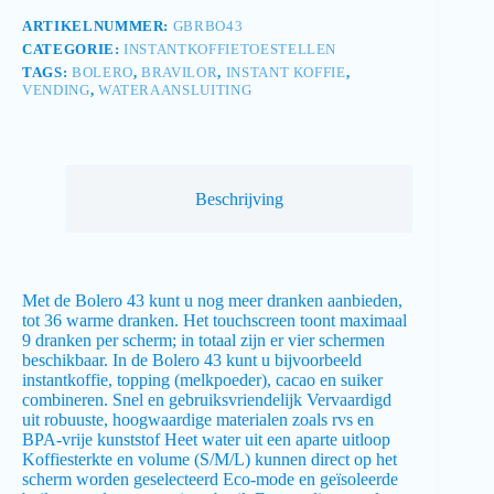
ARTIKELNUMMER:
GBRBO43
CATEGORIE:
INSTANTKOFFIETOESTELLEN
TAGS:
BOLERO
,
BRAVILOR
,
INSTANT KOFFIE
,
VENDING
,
WATERAANSLUITING
Beschrijving
Met de Bolero 43 kunt u nog meer dranken aanbieden,
tot 36 warme dranken. Het touchscreen toont maximaal
9 dranken per scherm; in totaal zijn er vier schermen
beschikbaar. In de Bolero 43 kunt u bijvoorbeeld
instantkoffie, topping (melkpoeder), cacao en suiker
combineren. Snel en gebruiksvriendelijk Vervaardigd
uit robuuste, hoogwaardige materialen zoals rvs en
BPA-vrije kunststof Heet water uit een aparte uitloop
Koffiesterkte en volume (S/M/L) kunnen direct op het
scherm worden geselecteerd Eco-mode en geïsoleerde