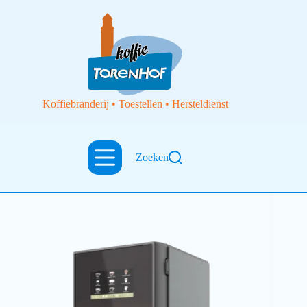
Koffiebranderij • Toestellen • Hersteldienst
Zoeken
Instantkoffietoestellen
Warme dranken automaat Bravilor Bolero 43