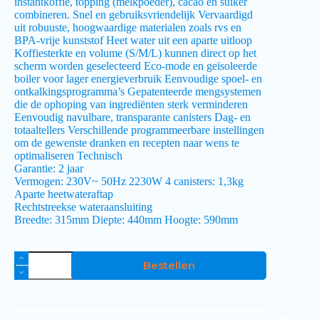
instantkoffie, topping (melkpoeder), cacao en suiker
combineren. Snel en gebruiksvriendelijk Vervaardigd
uit robuuste, hoogwaardige materialen zoals rvs en
BPA-vrije kunststof Heet water uit een aparte uitloop
Koffiesterkte en volume (S/M/L) kunnen direct op het
scherm worden geselecteerd Eco-mode en geïsoleerde
boiler voor lager energieverbruik Eenvoudige spoel- en
ontkalkingsprogramma’s Gepatenteerde mengsystemen
die de ophoping van ingrediënten sterk verminderen
Eenvoudig navulbare, transparante canisters Dag- en
totaaltellers Verschillende programmeerbare instellingen
om de gewenste dranken en recepten naar wens te
optimaliseren Technisch
Garantie: 2 jaar
Vermogen: 230V~ 50Hz 2230W 4 canisters: 1,3kg
Aparte heetwateraftap
Rechtstreekse wateraansluiting
Breedte: 315mm Diepte: 440mm Hoogte: 590mm
Bestellen