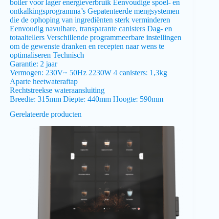
boiler voor lager energieverbruik Eenvoudige spoel- en
ontkalkingsprogramma’s Gepatenteerde mengsystemen
die de ophoping van ingrediënten sterk verminderen
Eenvoudig navulbare, transparante canisters Dag- en
totaaltellers Verschillende programmeerbare instellingen
om de gewenste dranken en recepten naar wens te
optimaliseren Technisch
Garantie: 2 jaar
Vermogen: 230V~ 50Hz 2230W 4 canisters: 1,3kg
Aparte heetwateraftap
Rechtstreekse wateraansluiting
Breedte: 315mm Diepte: 440mm Hoogte: 590mm
Gerelateerde producten