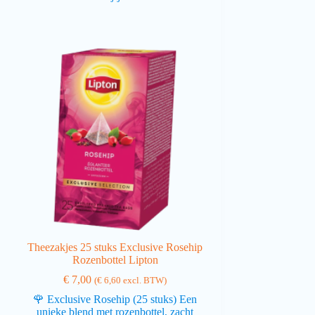
Theezakjes 25 stuks Exclusive Rosehip
Rozenbottel Lipton
€
7,00
(
€
6,60
excl. BTW)
🌹 Exclusive Rosehip (25 stuks) Een
unieke blend met rozenbottel, zacht