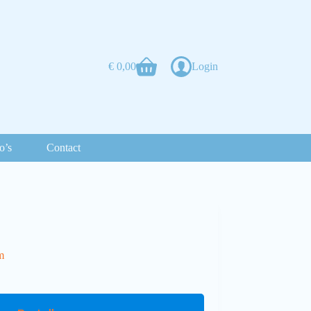
€
0,00
Login
o’s
Contact
m