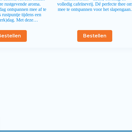
re rustgevende aroma.
volledig cafeïnevrij. Dé perfecte thee o
dag ontspannen mee af te
mee te ontspannen voor het slapengaan.
s rustpuntje tijdens een
erk)dag. Met deze…
Bestellen
Bestellen