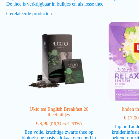
De thee is verkrijgbaar in builtjes en als losse thee.
Gerelateerde producten
Ukio tea English Breakfast 20
linden t
theebuiltjes
€
17,00
€
9,90
(
€
9,34
excl. BTW)
Lipton Lind
Een volle, krachtige zwarte thee op
kruideninfusie
biologische basis – lokaal gemengd in
bekend om zij