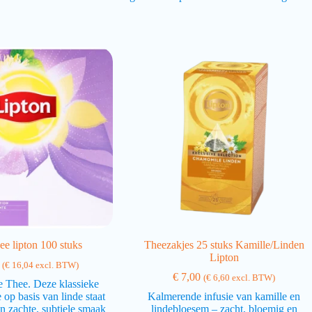
hee lipton 100 stuks
Theezakjes 25 stuks Kamille/Linden
Lipton
(
€
16,04
excl. BTW)
€
7,00
(
€
6,60
excl. BTW)
e Thee. Deze klassieke
 op basis van linde staat
Kalmerende infusie van kamille en
n zachte, subtiele smaak
lindebloesem – zacht, bloemig en