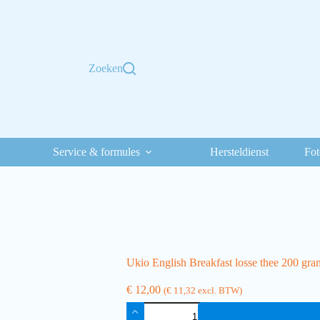
Zoeken
Service & formules
Hersteldienst
Fot
Ukio English Breakfast losse thee 200 gra
€
12,00
(
€
11,32
excl. BTW)